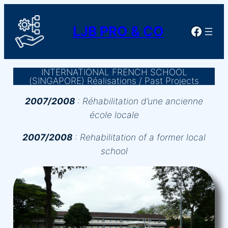
Skip
to
LJB PRO & CO
Faceb
content
INTERNATIONAL FRENCH SCHOOL
(SINGAPORE)
Réalisations / Past Projects
2007/2008
:
Réhabilitation d’une ancienne
école locale
2007/2008
:
Rehabilitation of a former local
school